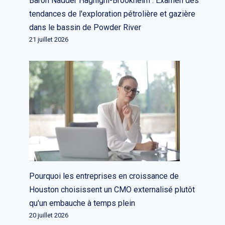
Baron Nadder Haghighi-Brookheim : Examen des
Live Nation parie des millions sur
tendances de l'exploration pétrolière et gazière
des gobelets réutilisables high-
dans le bassin de Powder River
tech pour lutter contre les
21 juillet 2026
déchets plastiques
Par
L'équipe rédactionnelle
1 septembre 2022
Pourquoi les entreprises en croissance de
Houston choisissent un CMO externalisé plutôt
qu'un embauche à temps plein
20 juillet 2026