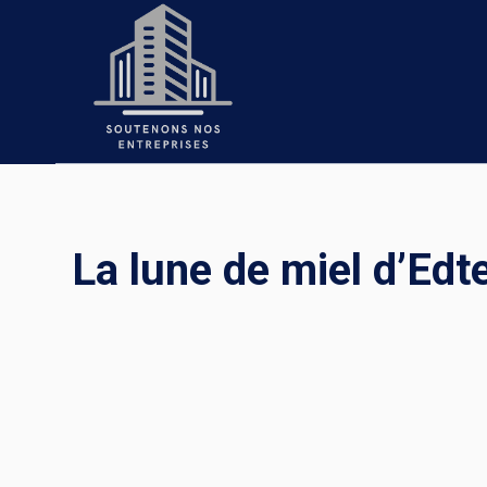
Skip
to
content
La lune de miel d’Edt