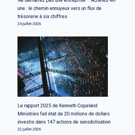
Ne démarrez pas une entreprise – Achetez-en
Daily Crunch : le moteur de
une : le chemin ennuyeux vers un flux de
recherche d’IA générative
trésorerie à six chiffres
NeevaAI déploie un service
24 juillet 2026
d’abonnement dans plus de pays
Par
L'équipe rédactionnelle
14 février 2023
Le rapport 2025 de Kenneth Copeland
Ministries fait état de 20 millions de dollars
investis dans 147 actions de sensibilisation
22 juillet 2026