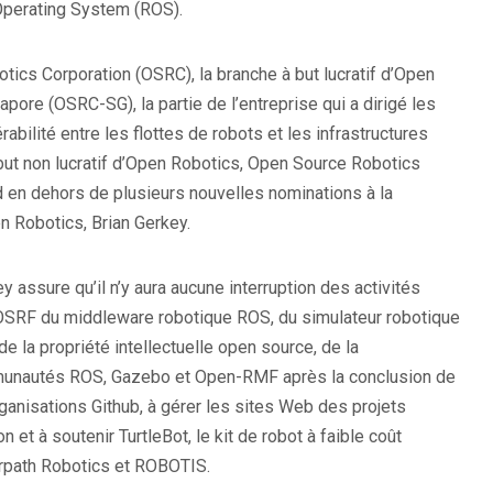
Operating System (ROS).
tics Corporation (OSRC), la branche à but lucratif d’Open
ore (OSRC-SG), la partie de l’entreprise qui a dirigé les
bilité entre les flottes de robots et les infrastructures
but non lucratif d’Open Robotics, Open Source Robotics
d en dehors de plusieurs nouvelles nominations à la
n Robotics, Brian Gerkey.
y assure qu’il n’y aura aucune interruption des activités
 OSRF du middleware robotique ROS, du simulateur robotique
la propriété intellectuelle open source, de la
mmunautés ROS, Gazebo et Open-RMF après la conclusion de
rganisations Github, à gérer les sites Web des projets
et à soutenir TurtleBot, le kit de robot à faible coût
arpath Robotics et ROBOTIS.