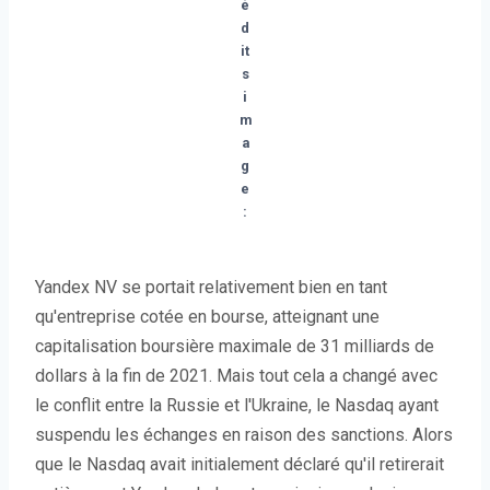
é
d
it
s
i
m
a
g
e
:
Yandex NV se portait relativement bien en tant
qu'entreprise cotée en bourse, atteignant une
capitalisation boursière maximale de 31 milliards de
dollars à la fin de 2021. Mais tout cela a changé avec
le conflit entre la Russie et l'Ukraine, le Nasdaq ayant
suspendu les échanges en raison des sanctions. Alors
que le Nasdaq avait initialement déclaré qu'il retirerait