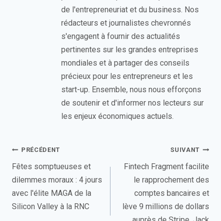
de l'entrepreneuriat et du business. Nos
rédacteurs et journalistes chevronnés
s'engagent à fournir des actualités
pertinentes sur les grandes entreprises
mondiales et à partager des conseils
précieux pour les entrepreneurs et les
start-up. Ensemble, nous nous efforçons
de soutenir et d'informer nos lecteurs sur
les enjeux économiques actuels.
Navigation
PRÉCÉDENT
SUIVANT
de
Fêtes somptueuses et
Fintech Fragment facilite
dilemmes moraux : 4 jours
le rapprochement des
l’article
avec l'élite MAGA de la
comptes bancaires et
Silicon Valley à la RNC
lève 9 millions de dollars
auprès de Stripe, Jack