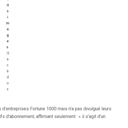
it
s
i
m
a
g
e
s
:
S
a
c
à
d
o
s
 d’entreprises Fortune 1000 mais n’a pas divulgué leurs
fs d'abonnement, affirmant seulement : « il s'agit d'un