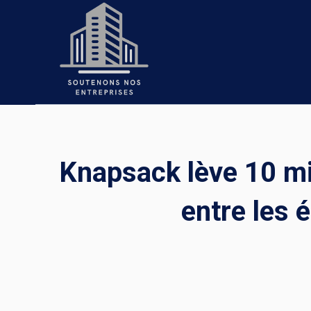
Skip
to
content
Knapsack lève 10 mil
entre les 