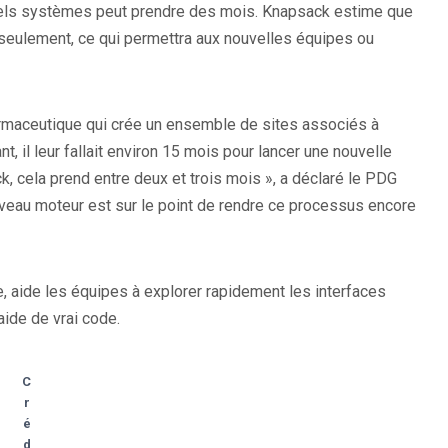
e tels systèmes peut prendre des mois. Knapsack estime que
 seulement, ce qui permettra aux nouvelles équipes ou
armaceutique qui crée un ensemble de sites associés à
il leur fallait environ 15 mois pour lancer une nouvelle
, cela prend entre deux et trois mois », a déclaré le PDG
nouveau moteur est sur le point de rendre ce processus encore
ée, aide les équipes à explorer rapidement les interfaces
aide de vrai code.
C
r
é
d