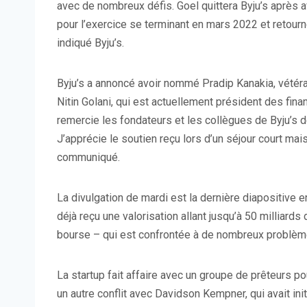
avec de nombreux défis. Goel quittera Byju’s après 
pour l’exercice se terminant en mars 2022 et retourn
indiqué Byju’s.
Byju’s a annoncé avoir nommé Pradip Kanakia, vétéran 
Nitin Golani, qui est actuellement président des finan
remercie les fondateurs et les collègues de Byju’s de
J’apprécie le soutien reçu lors d’un séjour court mai
communiqué.
La divulgation de mardi est la dernière diapositive en
déjà reçu une valorisation allant jusqu’à 50 milliards
bourse – qui est confrontée à de nombreux problème
La startup fait affaire avec un groupe de prêteurs pou
un autre conflit avec Davidson Kempner, qui avait ini