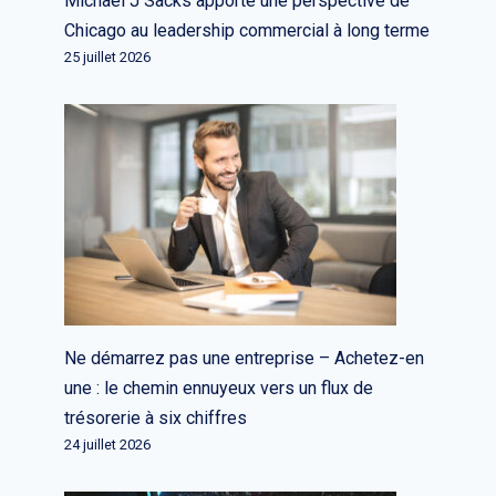
Michael J Sacks apporte une perspective de
Chicago au leadership commercial à long terme
25 juillet 2026
Relancer sans deck est plus
courant que vous ne le pensez
Par
L'équipe rédactionnelle
25 octobre 2023
Ne démarrez pas une entreprise – Achetez-en
une : le chemin ennuyeux vers un flux de
trésorerie à six chiffres
24 juillet 2026