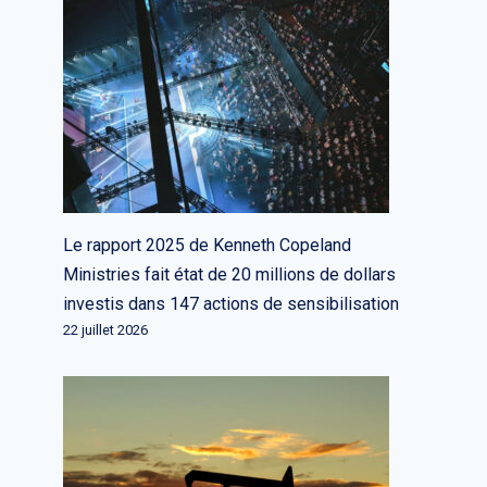
Le rapport 2025 de Kenneth Copeland
Ministries fait état de 20 millions de dollars
investis dans 147 actions de sensibilisation
5 investisseurs discutent de la
22 juillet 2026
relation symbiotique de
l’Amérique latine avec la crypto
Par
L'équipe rédactionnelle
13 juillet 2022