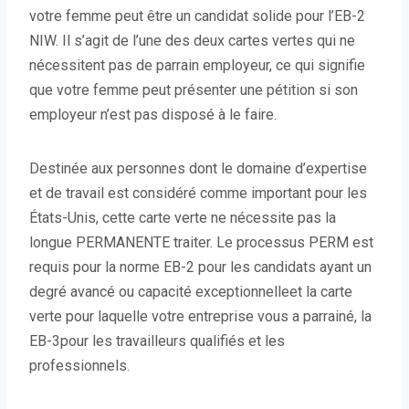
votre femme peut être un candidat solide pour l’EB-2
v
NIW. Il s’agit de l’une des deux cartes vertes qui ne
r
nécessitent pas de parrain employeur, ce qui signifie
e
que votre femme peut présenter une pétition si son
d
employeur n’est pas disposé à le faire.
a
n
s
Destinée aux personnes dont le domaine d’expertise
u
et de travail est considéré comme important pour les
n
États-Unis, cette carte verte ne nécessite pas la
e
longue PERMANENTE traiter. Le processus PERM est
n
requis pour la norme EB-2 pour les candidats ayant un
o
degré avancé ou capacité exceptionnelleet la carte
u
verte pour laquelle votre entreprise vous a parrainé, la
v
EB-3pour les travailleurs qualifiés et les
e
professionnels.
l