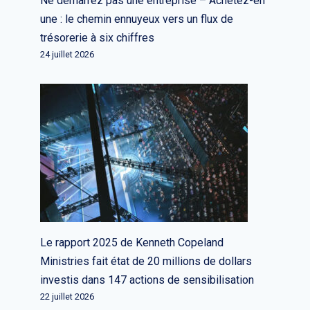
Ne démarrez pas une entreprise – Achetez-en
une : le chemin ennuyeux vers un flux de
trésorerie à six chiffres
24 juillet 2026
Daily Crunch : le PSG et Battery
Ventures investissent 100 millions
de dollars dans le gestionnaire de
mots de passe open source
Bitwarden
Par
L'équipe rédactionnelle
7 septembre 2022
Le rapport 2025 de Kenneth Copeland
Ministries fait état de 20 millions de dollars
investis dans 147 actions de sensibilisation
22 juillet 2026