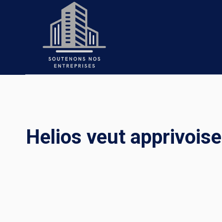
Skip
to
content
Helios veut apprivois