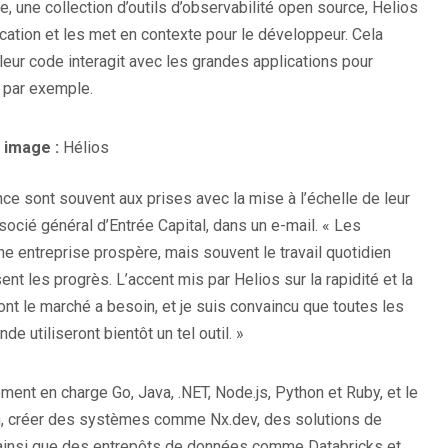
e, une collection d’outils d’observabilité open source, Helios
ication et les met en contexte pour le développeur. Cela
leur code interagit avec les grandes applications pour
, par exemple.
 image :
Hélios
ce sont souvent aux prises avec la mise à l’échelle de leur
ssocié général d’Entrée Capital, dans un e-mail. « Les
ne entreprise prospère, mais souvent le travail quotidien
ent les progrès. L’accent mis par Helios sur la rapidité et la
t le marché a besoin, et je suis convaincu que toutes les
 utiliseront bientôt un tel outil. »
ent en charge Go, Java, .NET, Node.js, Python et Ruby, et le
n, créer des systèmes comme Nx.dev, des solutions de
 ainsi que des entrepôts de données comme Databricks et