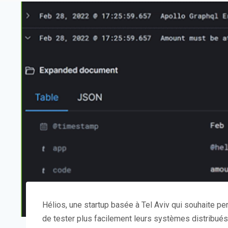
Hélios, une startup basée à Tel Aviv qui souhaite 
de tester plus facilement leurs systèmes distribué