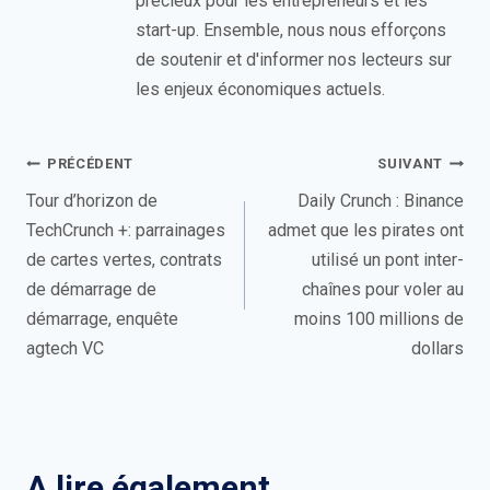
précieux pour les entrepreneurs et les
start-up. Ensemble, nous nous efforçons
de soutenir et d'informer nos lecteurs sur
les enjeux économiques actuels.
Navigation
PRÉCÉDENT
SUIVANT
de
Tour d’horizon de
Daily Crunch : Binance
TechCrunch +: parrainages
admet que les pirates ont
l’article
de cartes vertes, contrats
utilisé un pont inter-
de démarrage de
chaînes pour voler au
démarrage, enquête
moins 100 millions de
agtech VC
dollars
A lire également