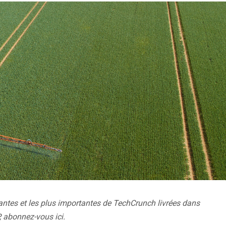
tantes et les plus importantes de TechCrunch livrées dans
,
abonnez-vous ici
.