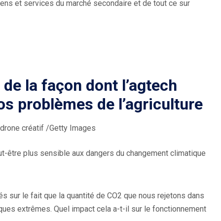
ens et services du marché secondaire et de tout ce sur
 de la façon dont l’agtech
os problèmes de l’agriculture
(
drone créatif
/Getty Images
O
eut-être plus sensible aux dangers du changement climatique
u
v
r
e
és sur le fait que la quantité de CO2 que nous rejetons dans
d
es extrêmes. Quel impact cela a-t-il sur le fonctionnement
a