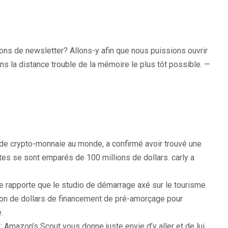
ons de newsletter? Allons-y afin que nous puissions ouvrir
ns la distance trouble de la mémoire le plus tôt possible. —
 de crypto-monnaie au monde, a confirmé avoir trouvé une
ates se sont emparés de 100 millions de dollars. carly a
ie rapporte que le studio de démarrage axé sur le tourisme
lion de dollars de financement de pré-amorçage pour
.
e
: Amazon’s Scout vous donne juste envie d’y aller et de lui