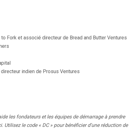
n
s
u
n
m to Fork et associé directeur de Bread and Butter Ventures
e
ners
n
o
pital
u
, directeur indien de Prosus Ventures
v
e
l
l
e
ide les fondateurs et les équipes de démarrage à prendre
f
i
. Utilisez le code « DC » pour bénéficier d’une réduction de
e
n