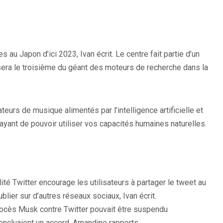
ê
t
r
e
 au Japon d’ici 2023, Ivan écrit. Le centre fait partie d’un
)
 sera le troisième du géant des moteurs de recherche dans la
urs de musique alimentés par l’intelligence artificielle et
ayant de pouvoir utiliser vos capacités humaines naturelles.
lité Twitter encourage les utilisateurs à partager le tweet au
blier sur d’autres réseaux sociaux, Ivan écrit.
procès Musk contre Twitter pouvait être suspendu
ncluaient un accord, Amandine rapports.