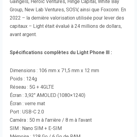
Gaingels, Heroic Ventures, Hinge Capital, White Bay
Group, New Lab Ventures, SOSV, ainsi que Foxconn. En
2022 – la dernière valorisation utilisée pour lever des
capitaux – Light était évalué à 24 millions de dollars,
avant argent.
Spécifications complètes du Light Phone III :
Dimensions : 106 mm x 71,5 mm x 12 mm
Poids : 124g
Réseau : 5G + 4GLTE
Écran : 3,92″ AMOLED (1080×1240)
Écran : verre mat
Port : USB-C 2.0
Caméra : 50 m à l'arrière / 8 m à l'avant
SIM : Nano SIM + E-SIM
Mémoire : 128 Go / 6 Go de RAM