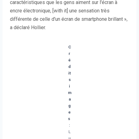
caractéristiques que les gens aiment sur l'écran à
encre électronique, [with it] une sensation très
différente de celle d'un écran de smartphone brillant »,
a déclaré Hollier.
C
r
é
d
it
s
i
m
a
g
e
s
:
L
u