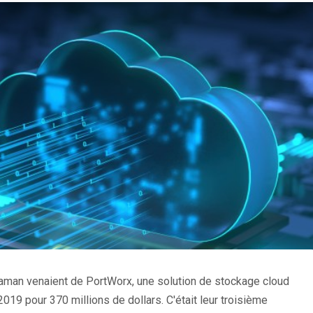
aman venaient de PortWorx, une solution de stockage cloud
019 pour 370 millions de dollars. C'était leur troisième