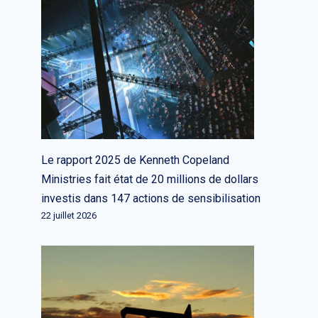
Le rapport 2025 de Kenneth Copeland
Nvidia lance de nouveaux
Ministries fait état de 20 millions de dollars
services et partenariats cloud
investis dans 147 actions de sensibilisation
pour former l’IA générative
22 juillet 2026
Par
L'équipe rédactionnelle
22 mars 2023