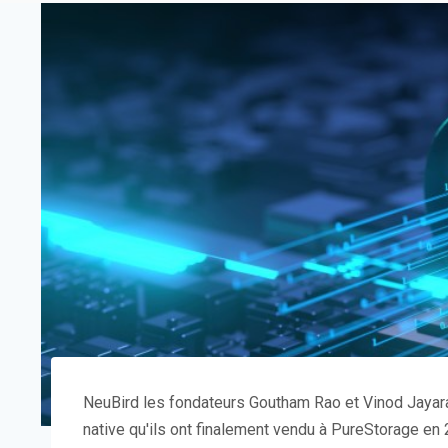
NeuBird
les fondateurs Goutham Rao et Vinod Jayar
native qu'ils ont finalement
vendu à PureStorage
en 2