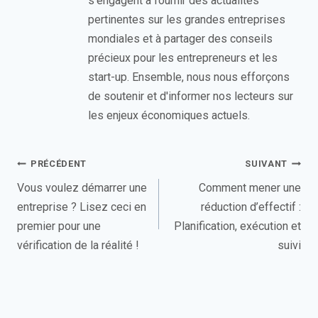
s'engagent à fournir des actualités
pertinentes sur les grandes entreprises
mondiales et à partager des conseils
précieux pour les entrepreneurs et les
start-up. Ensemble, nous nous efforçons
de soutenir et d'informer nos lecteurs sur
les enjeux économiques actuels.
Navigation
PRÉCÉDENT
SUIVANT
de
Vous voulez démarrer une
Comment mener une
entreprise ? Lisez ceci en
réduction d’effectif :
l’article
premier pour une
Planification, exécution et
vérification de la réalité !
suivi