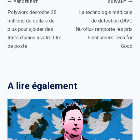
Navigation
PRÉCÉDENT
SUIVANT
de
Polywork décroche 28
La technologie médicale
millions de dollars de
de détection d’AVC
l’article
plus pour ajouter des
Nuroflux remporte les prix
traits d’union à votre titre
Fishburners Tech for
de poste
Good
A lire également