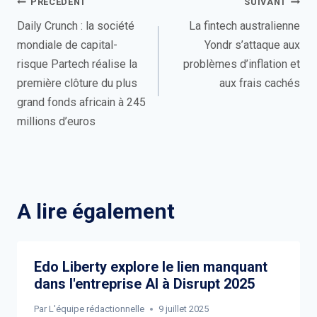
Navigation
PRÉCÉDENT
SUIVANT
de
Daily Crunch : la société
La fintech australienne
mondiale de capital-
Yondr s’attaque aux
l’article
risque Partech réalise la
problèmes d’inflation et
première clôture du plus
aux frais cachés
grand fonds africain à 245
millions d’euros
A lire également
Edo Liberty explore le lien manquant
dans l'entreprise AI à Disrupt 2025
Par
L'équipe rédactionnelle
9 juillet 2025