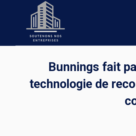
Skip
to
content
Bunnings fait par
technologie de recon
c