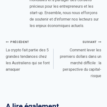
n
précieux pour les entrepreneurs et les
ê
start-up. Ensemble, nous nous efforçons
t
de soutenir et d'informer nos lecteurs sur
r
les enjeux économiques actuels.
e
)
Navigation
PRÉCÉDENT
SUIVANT
de
La crypto fait partie des 5
Comment lever les
grandes tendances chez
premiers dollars dans un
l’article
les Australiens qui se font
marché difficile : la
arnaquer
perspective du capital-
risque
A lire également