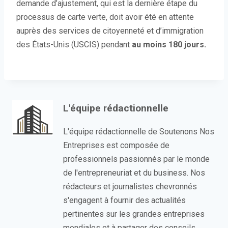
demande d’ajustement, qui est la dernière étape du
d
processus de carte verte, doit avoir été en attente
a
auprès des services de citoyenneté et d’immigration
n
des États-Unis (USCIS) pendant
au moins 180 jours.
s
u
n
e
n
L'équipe rédactionnelle
o
u
L'équipe rédactionnelle de Soutenons Nos
v
Entreprises est composée de
e
professionnels passionnés par le monde
l
de l'entrepreneuriat et du business. Nos
l
rédacteurs et journalistes chevronnés
e
s'engagent à fournir des actualités
f
pertinentes sur les grandes entreprises
e
mondiales et à partager des conseils