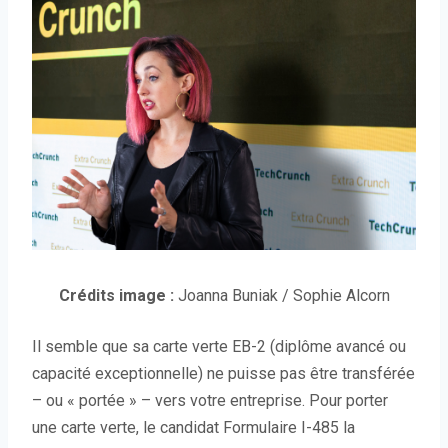
(
Crédits image :
Joanna Buniak / Sophie Alcorn
O
Il semble que sa carte verte EB-2 (diplôme avancé ou
u
capacité exceptionnelle) ne puisse pas être transférée
v
– ou « portée » – vers votre entreprise. Pour porter
r
une carte verte, le candidat Formulaire I-485 la
e