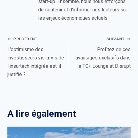
start-up. Ensemble, nous nous efforçons
de soutenir et d'informer nos lecteurs sur
les enjeux économiques actuels.
Navigation
PRÉCÉDENT
SUIVANT
de
L’optimisme des
Profitez de ces
investisseurs vis-à-vis de
avantages exclusifs dans
l’article
l’insurtech intégrée est-il
le TC+ Lounge at Disrupt
justifié ?
A lire également