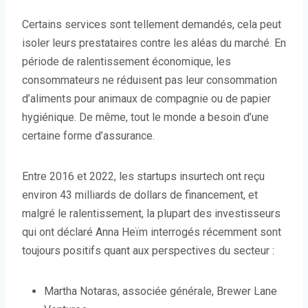
O
Certains services sont tellement demandés, cela peut
u
isoler leurs prestataires contre les aléas du marché. En
v
période de ralentissement économique, les
r
consommateurs ne réduisent pas leur consommation
e
d’aliments pour animaux de compagnie ou de papier
d
hygiénique. De même, tout le monde a besoin d’une
a
certaine forme d’assurance.
n
s
u
Entre 2016 et 2022, les startups insurtech ont reçu
n
environ 43 milliards de dollars de financement, et
e
malgré le ralentissement, la plupart des investisseurs
n
qui ont déclaré Anna Heïm interrogés récemment sont
o
toujours positifs quant aux perspectives du secteur :
u
v
Martha Notaras, associée générale, Brewer Lane
e