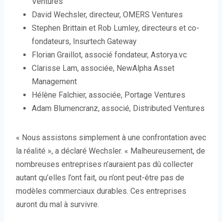
Ventures
l
David Wechsler, directeur, OMERS Ventures
l
Stephen Brittain et Rob Lumley, directeurs et co-
e
fondateurs, Insurtech Gateway
f
Florian Graillot, associé fondateur, Astorya.vc
e
Clarisse Lam, associée, NewAlpha Asset
n
Management
ê
Hélène Falchier, associée, Portage Ventures
t
Adam Blumencranz, associé, Distributed Ventures
r
e
« Nous assistons simplement à une confrontation avec
)
la réalité », a déclaré Wechsler. « Malheureusement, de
nombreuses entreprises n’auraient pas dû collecter
autant qu’elles l’ont fait, ou n’ont peut-être pas de
modèles commerciaux durables. Ces entreprises
auront du mal à survivre.