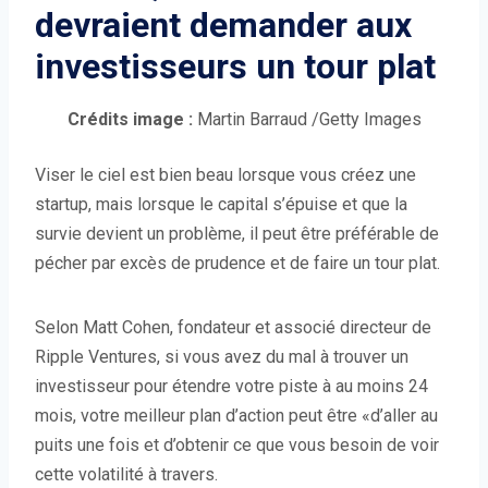
devraient demander aux
investisseurs un tour plat
(
Crédits image :
Martin Barraud
/Getty Images
O
Viser le ciel est bien beau lorsque vous créez une
u
startup, mais lorsque le capital s’épuise et que la
v
survie devient un problème, il peut être préférable de
r
pécher par excès de prudence et de faire un tour plat.
e
d
a
Selon Matt Cohen, fondateur et associé directeur de
n
Ripple Ventures, si vous avez du mal à trouver un
s
investisseur pour étendre votre piste à au moins 24
u
mois, votre meilleur plan d’action peut être «d’aller au
n
puits une fois et d’obtenir ce que vous besoin de voir
e
cette volatilité à travers.