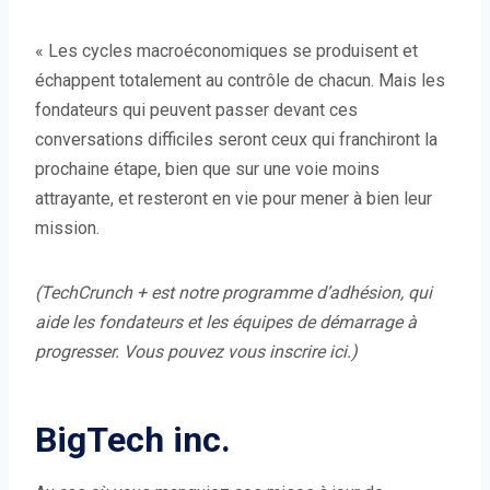
n
o
« Les cycles macroéconomiques se produisent et
u
échappent totalement au contrôle de chacun. Mais les
v
fondateurs qui peuvent passer devant ces
e
conversations difficiles seront ceux qui franchiront la
l
prochaine étape, bien que sur une voie moins
l
attrayante, et resteront en vie pour mener à bien leur
e
mission.
f
e
(TechCrunch + est notre programme d’adhésion, qui
n
aide les fondateurs et les équipes de démarrage à
ê
progresser.
Vous pouvez vous inscrire ici
.)
t
r
e
BigTech inc.
)