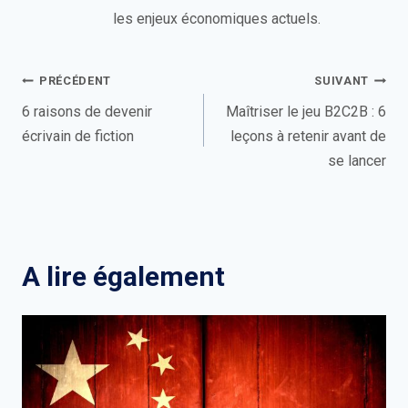
les enjeux économiques actuels.
Navigation
PRÉCÉDENT
SUIVANT
de
6 raisons de devenir
Maîtriser le jeu B2C2B : 6
écrivain de fiction
leçons à retenir avant de
l’article
se lancer
A lire également