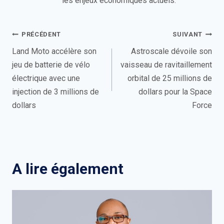
les enjeux économiques actuels.
Navigation
PRÉCÉDENT
SUIVANT
de
Land Moto accélère son
Astroscale dévoile son
jeu de batterie de vélo
vaisseau de ravitaillement
l’article
électrique avec une
orbital de 25 millions de
injection de 3 millions de
dollars pour la Space
dollars
Force
A lire également