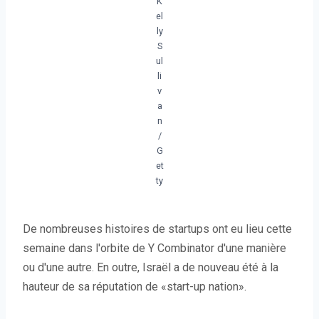
K
el
ly
S
ul
li
v
a
n
/
G
et
ty
De nombreuses histoires de startups ont eu lieu cette
semaine dans l'orbite de Y Combinator d'une manière
ou d'une autre. En outre, Israël a de nouveau été à la
hauteur de sa réputation de «start-up nation».