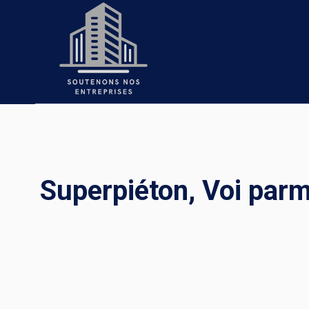
Skip
to
content
Superpiéton, Voi parm