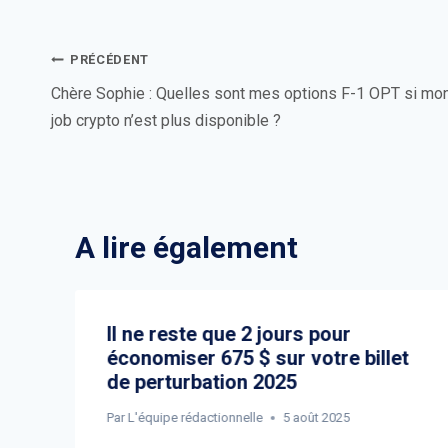
Navigation
PRÉCÉDENT
de
Chère Sophie : Quelles sont mes options F-1 OPT si mo
job crypto n’est plus disponible ?
l’article
A lire également
Il ne reste que 2 jours pour
économiser 675 $ sur votre billet
de perturbation 2025
Par
L'équipe rédactionnelle
5 août 2025