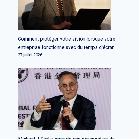
Comment protéger votre vision lorsque votre
StudentFinance récolte 41
entreprise fonctionne avec du temps d'écran
millions de dollars pour aider les
27 juillet 2026
Européens à se perfectionner
pour les emplois en demande
Par
L'équipe rédactionnelle
1 mars 2023