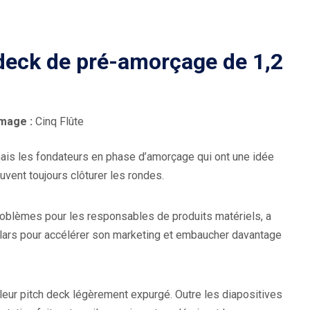
deck de pré-amorçage de 1,2
(
image :
Cinq Flûte
O
, mais les fondateurs en phase d’amorçage qui ont une idée
u
vent toujours clôturer les rondes.
v
r
e
problèmes pour les responsables de produits matériels, a
d
lars pour accélérer son marketing et embaucher davantage
a
n
s
leur pitch deck légèrement expurgé. Outre les diapositives
u