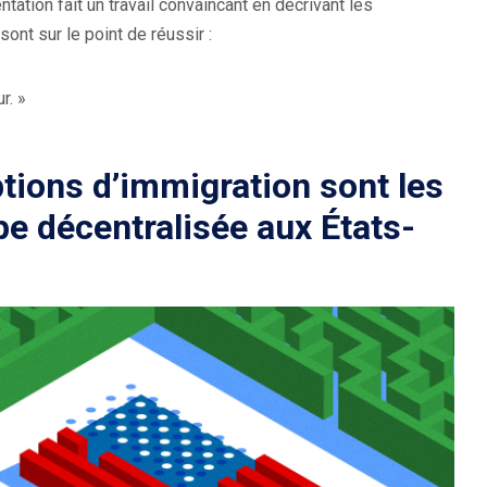
ation fait un travail convaincant en décrivant les
n
ont sur le point de réussir :
e
n
r. »
o
u
v
tions d’immigration sont les
e
pe décentralisée aux États-
l
l
e
f
e
n
ê
t
r