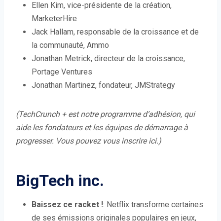
Ellen Kim, vice-présidente de la création,
e
e
MarketerHire
n
n
Jack Hallam, responsable de la croissance et de
ê
ê
la communauté, Ammo
t
t
Jonathan Metrick, directeur de la croissance,
r
r
Portage Ventures
e
e
Jonathan Martinez, fondateur, JMStrategy
)
)
(TechCrunch + est notre programme d’adhésion, qui
aide les fondateurs et les équipes de démarrage à
progresser.
Vous pouvez vous inscrire ici
.)
BigTech inc.
Baissez ce racket !
: Netflix transforme certaines
de ses émissions originales populaires en jeux,