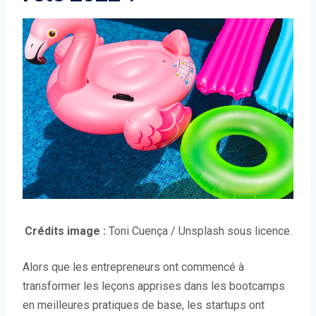
(
(
Crédits image :
Toni Cuença
/ Unsplash
sous licence.
O
O
Alors que les entrepreneurs ont commencé à
u
u
transformer les leçons apprises dans les bootcamps
v
v
en meilleures pratiques de base, les startups ont
r
r