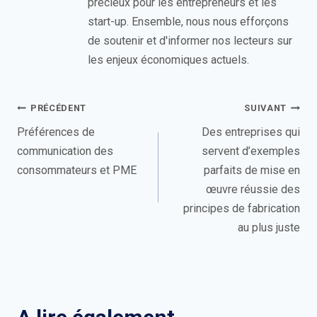
précieux pour les entrepreneurs et les
start-up. Ensemble, nous nous efforçons
de soutenir et d'informer nos lecteurs sur
les enjeux économiques actuels.
Navigation
PRÉCÉDENT
SUIVANT
de
Préférences de
Des entreprises qui
communication des
servent d’exemples
l’article
consommateurs et PME
parfaits de mise en
œuvre réussie des
principes de fabrication
au plus juste