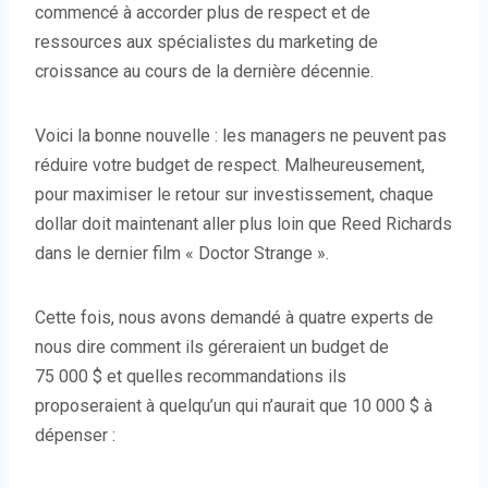
commencé à accorder plus de respect et de
e
e
ressources aux spécialistes du marketing de
d
d
croissance au cours de la dernière décennie.
a
a
n
n
s
s
Voici la bonne nouvelle : les managers ne peuvent pas
u
u
réduire votre budget de respect. Malheureusement,
n
n
pour maximiser le retour sur investissement, chaque
e
e
dollar doit maintenant aller plus loin que Reed Richards
n
n
dans le dernier film « Doctor Strange ».
o
o
u
u
Cette fois, nous avons demandé à quatre experts de
v
v
nous dire comment ils géreraient un budget de
e
e
75 000 $ et quelles recommandations ils
l
l
proposeraient à quelqu’un qui n’aurait que 10 000 $ à
l
l
dépenser :
e
e
f
f