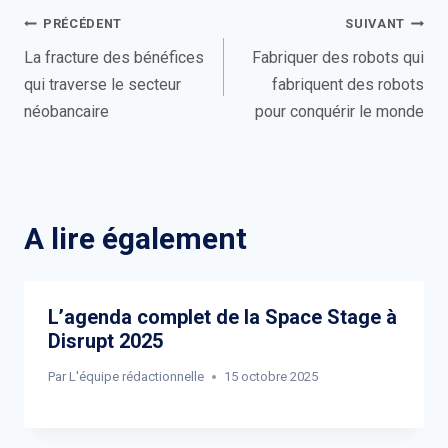
Navigation
PRÉCÉDENT
SUIVANT
de
La fracture des bénéfices
Fabriquer des robots qui
qui traverse le secteur
fabriquent des robots
l’article
néobancaire
pour conquérir le monde
A lire également
L’agenda complet de la Space Stage à
Disrupt 2025
Par
L'équipe rédactionnelle
15 octobre 2025