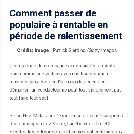
Comment passer de
populaire à rentable en
période de ralentissement
(
Crédits image :
Patrick Giardino
/Getty Images
O
Les startups de croissance axées sur les produits
u
sont comme une voiture avec une transmission
v
manuelle qui a besoin d’un coup de pouce pour
r
démarrer : un conducteur ne peut tout simplement pas
e
tout faire tout seul.
d
a
n
Selon Nick Mills, dont l’expérience de vente comprend
s
des passages chez Stripe, Facebook et CircleCI,
u
« toutes les entreprises sont finalement confrontées à