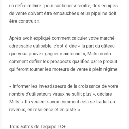
n
un défi similaire : pour continuer à croître, des équipes
e
de vente doivent être embauchées et un pipeline doit
n
être construit ».
o
u
Après avoir expliqué comment calculer votre marché
v
adressable utilisable, c’est-à-dire « la part du gâteau
e
que vous pouvez gagner maintenant », Mills montre
l
comment définir les prospects qualifiés par le produit
l
qui feront tourner les moteurs de vente à plein régime.
e
f
« Informer les investisseurs de la croissance de votre
e
nombre d’utilisateurs viraux ne suffit plus », déclare
n
Mills. « Ils veulent savoir comment cela se traduit en
ê
revenus, en résilience et en piste. »
t
r
Trois autres de l’équipe TC+ :