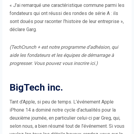
n
« J’ai remarqué une caractéristique commune parmi les
o
fondateurs qui ont réussi des rondes de série A : ils
u
sont doués pour raconter l’histoire de leur entreprise »,
v
déclare Garg.
e
l
(TechCrunch + est notre programme d’adhésion, qui
l
aide les fondateurs et les équipes de démarrage à
e
progresser.
Vous pouvez vous inscrire ici
.)
f
e
n
BigTech inc.
ê
t
Tant d’Apple, si peu de temps. L’événement Apple
r
iPhone 14 a dominé notre cycle d’actualités pour la
e
deuxième journée, en particulier celui-ci par Greg, qui,
)
selon nous, a bien résumé tout de l’événement. Si vous