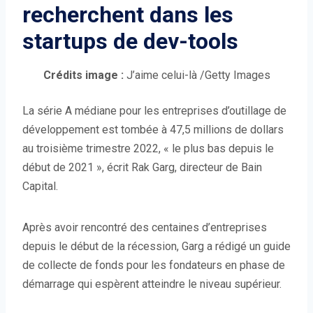
recherchent dans les
startups de dev-tools
(
Crédits image :
J’aime celui-là
/Getty Images
O
La série A médiane pour les entreprises d’outillage de
u
développement est tombée à 47,5 millions de dollars
v
au troisième trimestre 2022, « le plus bas depuis le
r
début de 2021 », écrit Rak Garg, directeur de Bain
e
Capital.
d
a
n
Après avoir rencontré des centaines d’entreprises
s
depuis le début de la récession, Garg a rédigé un guide
u
de collecte de fonds pour les fondateurs en phase de
n
démarrage qui espèrent atteindre le niveau supérieur.
e