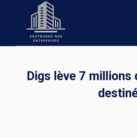
Skip
to
content
Digs lève 7 millions
destin