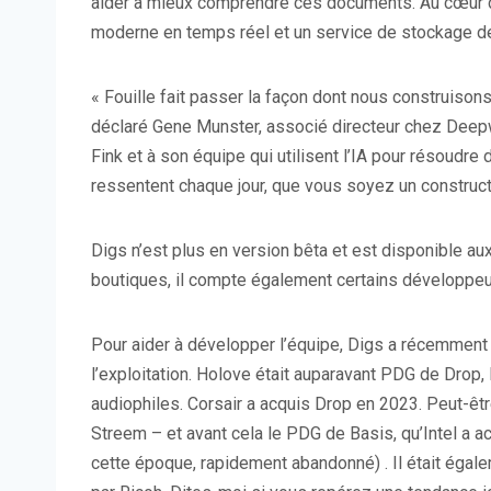
aider à mieux comprendre ces documents. Au cœur de
moderne en temps réel et un service de stockage 
« Fouille
fait passer la façon dont nous construison
déclaré Gene Munster, associé directeur chez Deep
Fink et à son équipe qui utilisent l’IA pour résoudr
ressentent chaque jour, que vous soyez un constructe
Digs n’est plus en version bêta et est disponible au
boutiques, il compte également certains développeur
Pour aider à développer l’équipe, Digs a récemment
l’exploitation. Holove était auparavant PDG de Drop,
audiophiles. Corsair a acquis Drop en 2023. Peut-être
Streem – et avant cela le PDG de Basis, qu’Intel a ac
cette époque, rapidement abandonné) . Il était égal