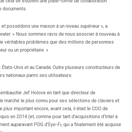
 cela se trouvent une plate-forme de collaboration
de documents.
s et possédons une maison à un niveau supérieur », a
water. « Nous sommes ravis de nous associer à nouveau à
e de véritables problèmes que des millions de personnes
ur ou un propriétaire. »
x États-Unis et au Canada. Outre plusieurs constructeurs de
s nationaux parmi ses utilisateurs.
 embauché Jef Holove en tant que directeur de
 le marché le plus connu pour ses sélections de claviers et
 plus important encore, avant cela, il était le COO de
quis en 2014 (et, comme pour tant d’acquisitions d’Intel à
ement auparavant PDG d’Eye-Fi, qui a finalement été acquise