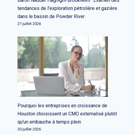
Baron Nadder Haghighi-Brookheim : Examen des
tendances de l'exploration pétrolière et gazière
dans le bassin de Powder River
21 juillet 2026
Quadric passe de l'IA cloud à
l'inférence sur l'appareil – et cela
porte ses fruits
Par
L'équipe rédactionnelle
22 janvier 2026
Pourquoi les entreprises en croissance de
Houston choisissent un CMO externalisé plutôt
qu'un embauche à temps plein
20 juillet 2026