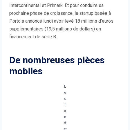
Intercontinental et Primark. Et pour conduire sa
prochaine phase de croissance, la startup basée à
Porto a annoncé lundi avoir levé 18 millions d'euros
supplémentaires (19,5 millions de dollars) en
financement de série B.
De nombreuses pièces
mobiles
L
e
s
f
o
n
d
at