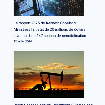
Le rapport 2025 de Kenneth Copeland
Ministries fait état de 20 millions de dollars
investis dans 147 actions de sensibilisation
22 juillet 2026
L’introduction en bourse
d’Instacart fait rage, montrant que
les licornes peuvent, en fait,
devenir publiques et survivre
Par
L'équipe rédactionnelle
19 septembre 2023