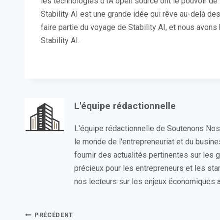
les technologies d’IA open source ont le pouvoir de li
Stability AI est une grande idée qui rêve au-delà d
faire partie du voyage de Stability AI, et nous avon
Stability AI.
L'équipe rédactionnelle
L'équipe rédactionnelle de Soutenons No
le monde de l'entrepreneuriat et du busin
fournir des actualités pertinentes sur les
précieux pour les entrepreneurs et les sta
nos lecteurs sur les enjeux économiques a
Navigation
PRÉCÉDENT