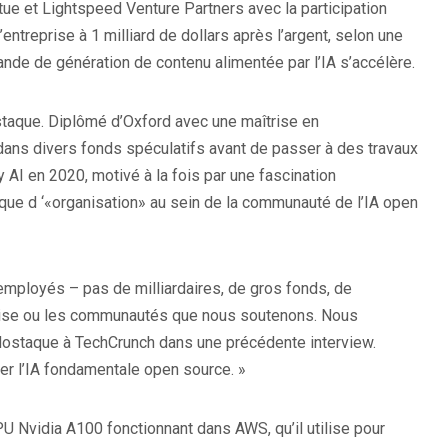
tue et Lightspeed Venture Partners avec la participation
ntreprise à 1 milliard de dollars après l’argent, selon une
ande de génération de contenu alimentée par l’IA s’accélère.
staque. Diplômé d’Oxford avec une maîtrise en
 dans divers fonds spéculatifs avant de passer à des travaux
 AI en 2020, motivé à la fois par une fascination
anque d ‘«organisation» au sein de la communauté de l’IA open
 employés – pas de milliardaires, de gros fonds, de
prise ou les communautés que nous soutenons. Nous
staque à TechCrunch dans une précédente interview.
rer l’IA fondamentale open source. »
PU Nvidia A100 fonctionnant dans AWS, qu’il utilise pour