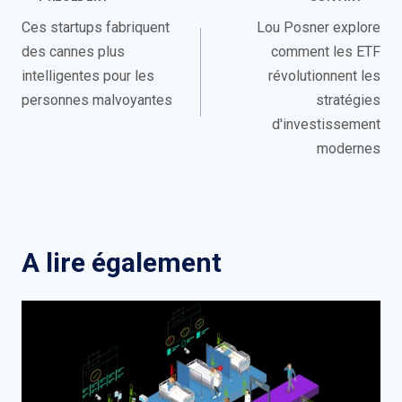
Navigation
de
Ces startups fabriquent
Lou Posner explore
des cannes plus
comment les ETF
l’article
intelligentes pour les
révolutionnent les
personnes malvoyantes
stratégies
d'investissement
modernes
A lire également