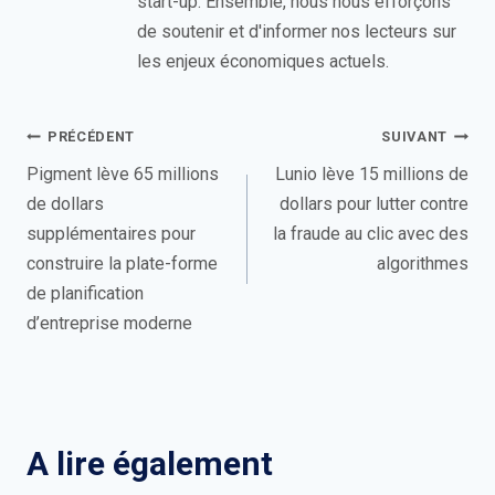
start-up. Ensemble, nous nous efforçons
de soutenir et d'informer nos lecteurs sur
les enjeux économiques actuels.
Navigation
PRÉCÉDENT
SUIVANT
de
Pigment lève 65 millions
Lunio lève 15 millions de
de dollars
dollars pour lutter contre
l’article
supplémentaires pour
la fraude au clic avec des
construire la plate-forme
algorithmes
de planification
d’entreprise moderne
A lire également