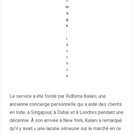
i
m
a
g
e
:
L
a
s
c
è
n
e
Le service a été fondé par Ridhima Kalani, une
ancienne concierge personnelle qui a aidé des clients
en Inde, à Singapour, à Dubaï et à Londres pendant une
décennie. À son arrivée à New York, Kalani a remarqué
qu’il y avait « une lacune sérieuse sur le marché en ce