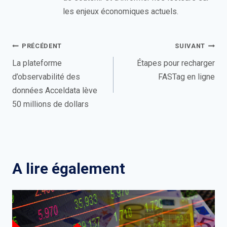
les enjeux économiques actuels.
Navigation
PRÉCÉDENT
SUIVANT
de
La plateforme
Étapes pour recharger
d’observabilité des
FASTag en ligne
l’article
données Acceldata lève
50 millions de dollars
A lire également