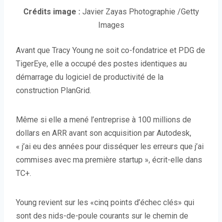
(
Crédits image :
Javier Zayas Photographie
/Getty
O
Images
u
Avant que Tracy Young ne soit co-fondatrice et PDG de
v
TigerEye, elle a occupé des postes identiques au
r
démarrage du logiciel de productivité de la
e
construction PlanGrid.
d
a
n
Même si elle a mené l’entreprise à 100 millions de
s
dollars en ARR avant son acquisition par Autodesk,
u
« j’ai eu des années pour disséquer les erreurs que j’ai
n
commises avec ma première startup », écrit-elle dans
e
TC+.
n
o
Young revient sur les «cinq points d’échec clés» qui
u
sont des nids-de-poule courants sur le chemin de