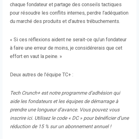
v
chaque fondateur et partage des conseils tactiques
e
pour résoudre les conflits internes, perdre l’adéquation
l
du marché des produits et d’autres trébuchements.
l
e
« Si ces réflexions aident ne serait-ce qu’un fondateur
f
à faire une erreur de moins, je considérerais que cet
e
effort en vaut la peine. »
n
ê
Deux autres de l’équipe TC+ :
t
r
Tech Crunch+
est notre programme d’adhésion qui
e
aide les fondateurs et les équipes de démarrage à
)
prendre une longueur d’avance.
Vous pouvez vous
inscrire ici
. Utilisez le code « DC » pour bénéficier d’une
réduction de 15 % sur un abonnement annuel !