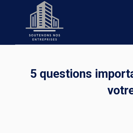
Skip
to
content
5 questions import
votr