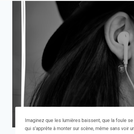
Imaginez que les lumières baissent, que la foule se 
qui s’apprête à monter sur scène, même sans voir un 