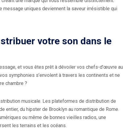
son, créant une marque qui vous ressemble distinctement.
e message uniques deviennent la saveur irrésistible qui
stribuer votre son dans le
message, et vous êtes prêt à dévoiler vos chefs-d’œuvre au
os symphonies s’envolent à travers les continents et ne
tre chambre ?
stribution musicale. Les plateformes de distribution de
de entier, du hipster de Brooklyn au romantique de Rome.
numériques ou même de bonnes vieilles radios, une
rsent les terrains et les océans.