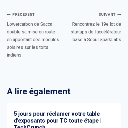
Navigation
PRÉCÉDENT
SUIVANT
de
Lowercarbon de Sacca
Rencontrez le 19e lot de
double sa mise en route
startups de l’accélérateur
l’article
en apportant des modules
basé à Séoul SparkLabs
solaires sur les toits
indiens
A lire également
5 jours pour réclamer votre table
d'exposants pour TC toute étape |
TechCrunch